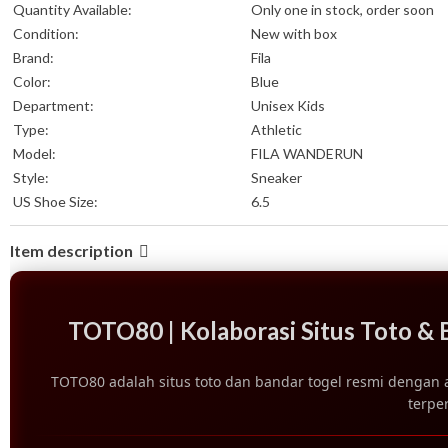
Quantity Available:
Only one in stock, order soon
Condition:
New with box
Brand:
Fila
Color:
Blue
Department:
Unisex Kids
Type:
Athletic
Model:
FILA WANDERUN
Style:
Sneaker
US Shoe Size:
6.5
Item description
TOTO80 | Kolaborasi Situs Toto &
TOTO80 adalah situs toto dan bandar togel resmi dengan ak
terpe