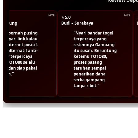
⭐ 5.0
⭐ 4
andung
Budi – Surabaya
De
k pernah pusing
“Nyari bandar togel
i nyari link kalau
terpercaya yang
 internet positif.
sistemnya Gampang
k alternatif anti-
itu susah. Beruntung
kir terpercaya
ketemu TOTO80,
i TOTO80 selalu
proses pasang
if dan siap pakai
taruhan sampai
jam.”
penarikan dana
serba gampang
tanpa ribet.”