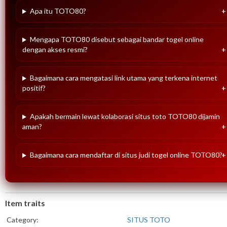
Apa itu TOTO80?
Mengapa TOTO80 disebut sebagai bandar togel online
dengan akses resmi?
Bagaimana cara mengatasi link utama yang terkena internet
positif?
Apakah bermain lewat kolaborasi situs toto TOTO80 dijamin
aman?
Bagaimana cara mendaftar di situs judi togel online TOTO80?
Item traits
Category:
SITUS TOTO